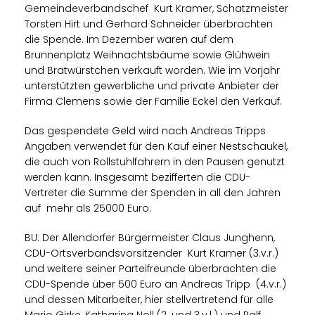
Gemeindeverbandschef Kurt Kramer, Schatzmeister
Torsten Hirt und Gerhard Schneider überbrachten
die Spende. Im Dezember waren auf dem
Brunnenplatz Weihnachtsbäume sowie Glühwein
und Bratwürstchen verkauft worden. Wie im Vorjahr
unterstützten gewerbliche und private Anbieter der
Firma Clemens sowie der Familie Eckel den Verkauf.
Das gespendete Geld wird nach Andreas Tripps
Angaben verwendet für den Kauf einer Nestschaukel,
die auch von Rollstuhlfahrern in den Pausen genutzt
werden kann. Insgesamt bezifferten die CDU-
Vertreter die Summe der Spenden in all den Jahren
auf mehr als 25000 Euro.
BU: Der Allendorfer Bürgermeister Claus Junghenn,
CDU-Ortsverbandsvorsitzender Kurt Kramer (3.v.r.)
und weitere seiner Parteifreunde überbrachten die
CDU-Spende über 500 Euro an Andreas Tripp (4.v.r.)
und dessen Mitarbeiter, hier stellvertretend für alle
Mario Girke, Katharina Noll (2. und 3.v.l.) und Ralf