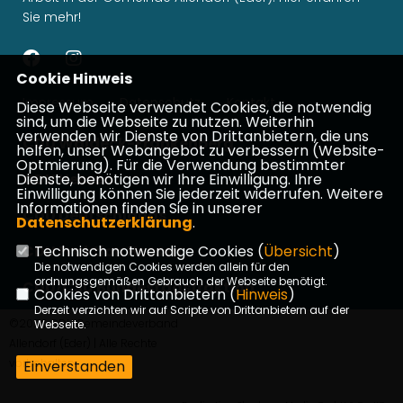
Sie mehr!
Cookie Hinweis
Impressum
Datenschutz
Kontakt
Diese Webseite verwendet Cookies, die notwendig
sind, um die Webseite zu nutzen. Weiterhin
verwenden wir Dienste von Drittanbietern, die uns
CDU Waldeck-Frankenberg
helfen, unser Webangebot zu verbessern (Website-
Optmierung). Für die Verwendung bestimmter
CDU Hessen
Dienste, benötigen wir Ihre Einwilligung. Ihre
Einwilligung können Sie jederzeit widerrufen. Weitere
Informationen finden Sie in unserer
CDU Deutschlands
Datenschutzerklärung
.
CDU Fraktion Hessen
Technisch notwendige Cookies (
Übersicht
)
Die notwendigen Cookies werden allein für den
ordnungsgemäßen Gebrauch der Webseite benötigt.
CDU/CSU Bundestagsfraktion
Cookies von Drittanbietern (
Hinweis
)
Derzeit verzichten wir auf Scripte von Drittanbietern auf der
©2026 CDU Gemeindeverband
Webseite.
Allendorf (Eder) | Alle Rechte
vorbehalten.
Einverstanden