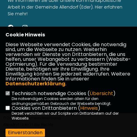
Wir informieren Sie über unsere kommunalpolitische
Arbeit in der Gemeinde Allendorf (Eder). Hier erfahren
Sie mehr!
Cookie Hinweis
Impressum
Datenschutz
Kontakt
Diese Webseite verwendet Cookies, die notwendig
sind, um die Webseite zu nutzen. Weiterhin
verwenden wir Dienste von Drittanbietern, die uns
CDU Waldeck-Frankenberg
helfen, unser Webangebot zu verbessern (Website-
Optmierung). Für die Verwendung bestimmter
Dienste, benötigen wir Ihre Einwilligung. Ihre
CDU Hessen
Einwilligung können Sie jederzeit widerrufen. Weitere
Informationen finden Sie in unserer
CDU Deutschlands
Datenschutzerklärung
.
Technisch notwendige Cookies (
Übersicht
)
CDU Fraktion Hessen
Die notwendigen Cookies werden allein für den
ordnungsgemäßen Gebrauch der Webseite benötigt.
CDU/CSU Bundestagsfraktion
Cookies von Drittanbietern (
Hinweis
)
Derzeit verzichten wir auf Scripte von Drittanbietern auf der
©2026 CDU Gemeindeverband
Webseite.
Allendorf (Eder) | Alle Rechte
vorbehalten.
Einverstanden