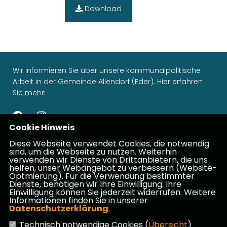
Download
Wir informieren Sie über unsere kommunalpolitische
Arbeit in der Gemeinde Allendorf (Eder). Hier erfahren
Sie mehr!
Cookie Hinweis
Impressum
Datenschutz
Kontakt
Diese Webseite verwendet Cookies, die notwendig
sind, um die Webseite zu nutzen. Weiterhin
verwenden wir Dienste von Drittanbietern, die uns
CDU Waldeck-Frankenberg
helfen, unser Webangebot zu verbessern (Website-
Optmierung). Für die Verwendung bestimmter
Dienste, benötigen wir Ihre Einwilligung. Ihre
CDU Hessen
Einwilligung können Sie jederzeit widerrufen. Weitere
Informationen finden Sie in unserer
CDU Deutschlands
Datenschutzerklärung
.
CDU Fraktion Hessen
Technisch notwendige Cookies (
Übersicht
)