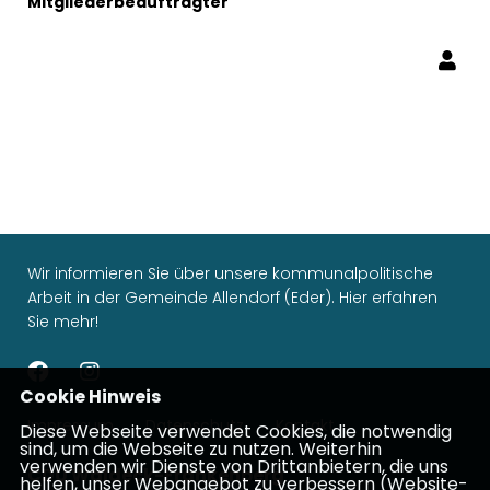
Mitgliederbeauftragter
Wir informieren Sie über unsere kommunalpolitische
Arbeit in der Gemeinde Allendorf (Eder). Hier erfahren
Sie mehr!
Cookie Hinweis
Impressum
Datenschutz
Kontakt
Diese Webseite verwendet Cookies, die notwendig
sind, um die Webseite zu nutzen. Weiterhin
verwenden wir Dienste von Drittanbietern, die uns
CDU Waldeck-Frankenberg
helfen, unser Webangebot zu verbessern (Website-