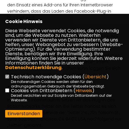
den Einsatz eines Add-ons für Ihren Internetbrowser
verhindern, dass das Laden des Facebook-Plug-in
blockiert wird.
Cookie Hinweis
Diese Webseite verwendet Cookies, die notwendig
Weitergehende Informationen über die Erhebung und
sind, um die Webseite zu nutzen. Weiterhin
Nutzung von Daten sowie Ihre diesbezüglichen Rechte
verwenden wir Dienste von Drittanbietern, die uns
und Schutzmöglichkeiten hält Facebook in den unter
helfen, unser Webangebot zu verbessern (Website-
Optmierung). Für die Verwendung bestimmter
https://www.facebook.com/policy.php
abrufbaren
Dienste, benötigen wir Ihre Einwilligung. Ihre
Datenschutzhinweisen bereit. Wenn Sie nicht wünschen,
Einwilligung können Sie jederzeit widerrufen. Weitere
dass Facebook den Besuch unserer Seiten Ihrem
Informationen finden Sie in unserer
Datenschutzerklärung
.
Facebook- Nutzerkonto zuordnen kann, loggen Sie sich
bitte aus Ihrem Facebook-Benutzerkonto aus.
Technisch notwendige Cookies (
Übersicht
)
Die notwendigen Cookies werden allein für den
ordnungsgemäßen Gebrauch der Webseite benötigt.
Twitter
Cookies von Drittanbietern (
Hinweis
)
Derzeit verzichten wir auf Scripte von Drittanbietern auf der
In unserem Internetauftritt setzen wir das Plug-in des
Webseite.
Social-Networks Twitter ein. Bei Twitter handelt es sich
um einen Internetservice der Twitter Inc., 795 Folsom St.,
Einverstanden
Suite 600, San Francisco, CA 94107, USA, nachfolgend nur
Twitter“ genannt.