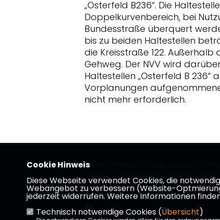
Osterfeld B236“. Die Haltestell
Doppelkurvenbereich, bei Nutzu
Bundesstraße überquert werden
bis zu beiden Haltestellen betr
die Kreisstraße 122. Außerhalb 
Gehweg. Der NVV wird darüber 
Haltestellen „Osterfeld B 236“ 
Vorplanungen aufgenommener 
nicht mehr erforderlich.
Cookie Hinweis
Wir informieren Sie über unsere kommu
Arbeit in der Gemeinde Allendorf (Eder).
Diese Webseite verwendet Cookies, die notwendig s
mehr!
Webangebot zu verbessern (Website-Optmierung). F
jederzeit widerrufen. Weitere Informationen finden
Technisch notwendige Cookies (
Übersicht
)