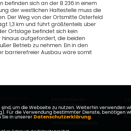
en befinden sich an der B 236 in einem
ng der westlichen Haltestelle muss die
. Der Weg von der Ortsmitte Osterfeld
ägt 1,3 km und führt größtenteils über
der Ortslage befindet sich kein
hinaus aufgefordert, die beiden
außer Betrieb zu nehmen. Ein in den
barrierefreier Ausbau wäre somit
nalpolitische
CDU Waldeck-
CD
Frankenberg
 Hier erfahren Sie
ind, um die Webseite zu nutzen. Weiterhin verwenden wir 
CDU Hessen
CD
ür die Verwendung bestimmter Dienste, benötigen wir Ihr
Bu
 Sie in unserer
Datenschutzerklärung
.
CDU Deutschlands