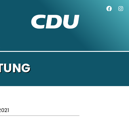
ETUNG
.2021